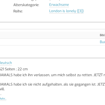
Erwachsene
Alterskategorie
:
London is lonely ([3])
Reihe
:
Bibl
Bu
Deutsch
521 Seiten ; 22 cm
DAMALS habe ich ihn verlassen, um mich selbst zu retten. JETZT m
DAMALS habe ich sie nicht aufgehalten, als sie gegangen ist. JETZT
ill.
JETZT können wir wieder wir sein, wenn wir mutig genug sind.
ehr...
Quelle: Buchhaus.ch, bearbeitet mit ChatGPT
]