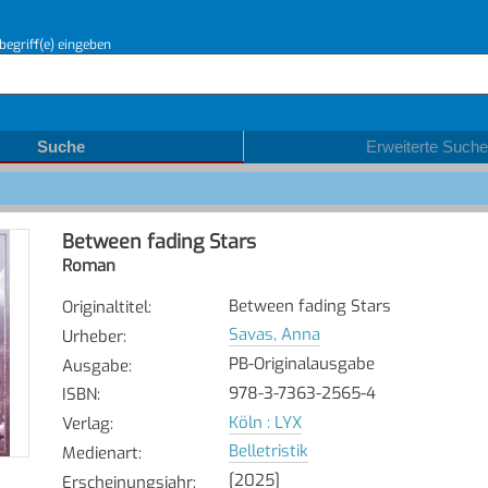
begriff(e) eingeben
Suche
Erweiterte Suche
Between fading Stars
Roman
Between fading Stars
Originaltitel
:
Savas, Anna
Urheber
:
PB-Originalausgabe
Ausgabe
:
978-3-7363-2565-4
ISBN
:
Köln : LYX
Verlag
:
Belletristik
Medienart
:
[2025]
Erscheinungsjahr
: