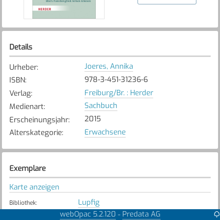
Details
Joeres, Annika
Urheber
:
978-3-451-31236-6
ISBN
:
Freiburg/Br. : Herder
Verlag
:
Sachbuch
Medienart
:
2015
Erscheinungsjahr
:
Erwachsene
Alterskategorie
:
Exemplare
Karte anzeigen
Lupfig
Bibliothek
:
Nicht verfügbar
webOpac 5.2.120
Predata AG
-
Exemplarstatus
: