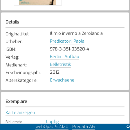
Details
Il mio inverno a Zerolandia
Originaltitel
:
Predicatori, Paola
Urheber
:
978-3-351-03520-4
ISBN
:
Berlin : Aufbau
Verlag
:
Belletristik
Medienart
:
2012
Erscheinungsjahr
:
Erwachsene
Alterskategorie
:
Exemplare
Karte anzeigen
Lupfig
Bibliothek
:
webOpac 5.2.120
Predata AG
-
Nicht verfügbar
Exemplarstatus
: