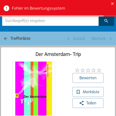
Bibliotheksverbund Aargau - Suche
Fehler im Bewertungssystem
Suchbegriff(e) eingeben
Trefferliste
Zurück
Nächste
Der Amsterdam- Trip
Bewerten
Merkliste
Teilen