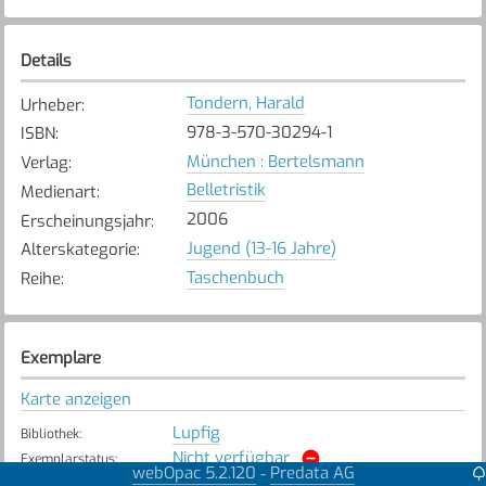
Details
Tondern, Harald
Urheber
:
978-3-570-30294-1
ISBN
:
München : Bertelsmann
Verlag
:
Belletristik
Medienart
:
2006
Erscheinungsjahr
:
Jugend (13-16 Jahre)
Alterskategorie
:
Taschenbuch
Reihe
:
Exemplare
Karte anzeigen
Lupfig
Bibliothek
:
Nicht verfügbar
Exemplarstatus
:
webOpac 5.2.120
Predata AG
-