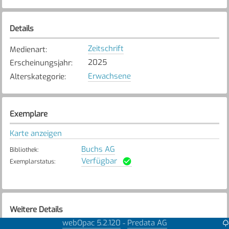
Details
Zeitschrift
Medienart
:
2025
Erscheinungsjahr
:
Erwachsene
Alterskategorie
:
Exemplare
Karte anzeigen
Buchs AG
Bibliothek
:
Verfügbar
Exemplarstatus
:
Weitere Details
webOpac 5.2.120
Predata AG
-