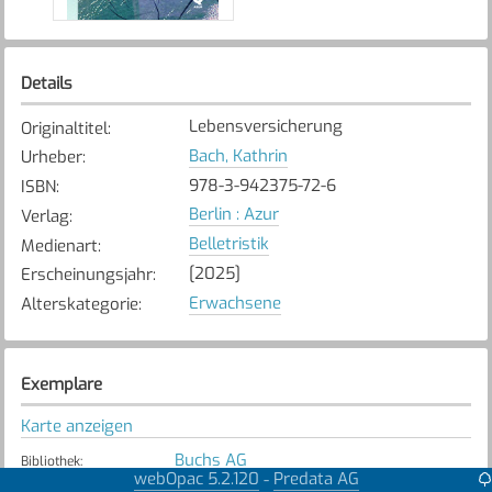
Details
Lebensversicherung
Originaltitel
:
Bach, Kathrin
Urheber
:
978-3-942375-72-6
ISBN
:
Berlin : Azur
Verlag
:
Belletristik
Medienart
:
[2025]
Erscheinungsjahr
:
Erwachsene
Alterskategorie
:
Exemplare
Karte anzeigen
Buchs AG
Bibliothek
:
webOpac 5.2.120
Predata AG
-
Verfügbar
Exemplarstatus
: