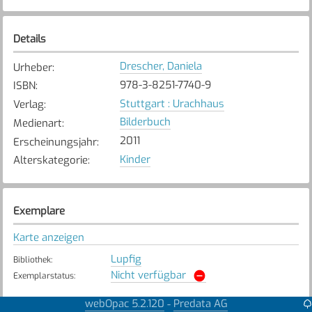
Details
Drescher, Daniela
Urheber
:
978-3-8251-7740-9
ISBN
:
Stuttgart : Urachhaus
Verlag
:
Bilderbuch
Medienart
:
2011
Erscheinungsjahr
:
Kinder
Alterskategorie
:
Exemplare
Karte anzeigen
Lupfig
Bibliothek
:
Nicht verfügbar
Exemplarstatus
:
webOpac 5.2.120
Predata AG
-