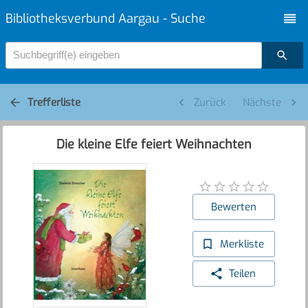
Bibliotheksverbund Aargau - Suche
Suchbegriff(e) eingeben
Trefferliste
Zurück
Nächste
Die kleine Elfe feiert Weihnachten
Bewerten
Merkliste
Teilen