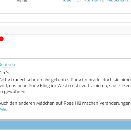
Reihe
:
Deutsch
215 S.
Kathy trauert sehr um ihr geliebtes Pony Colorado, doch sie nim
wird, das neue Pony Fling im Westernstil zu trainieren, sagt sie zu
zu gewöhnen.
Auch den anderen Mädchen auf Rose Hill machen Veränderungen 
ehr...
- Laura kommt einfach nicht mit ihrem neuen Springpferd Jazz z
- Samantha ist beunruhigt, weil ihr Vater wieder heiraten will.