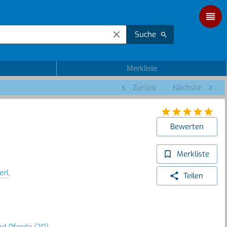
Suche
Merkliste
Zurück
Nächste
Bewerten
Merkliste
rl.
Teilen
nd Pferde (20)