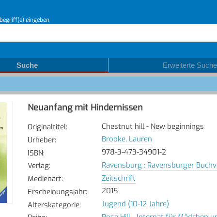
begriff(e) eingeben
Suche
Erweiterte Suche
Neuanfang mit Hindernissen
Chestnut hill - New beginnings
Originaltitel
:
Brooke, Lauren
Urheber
:
978-3-473-34901-2
ISBN
:
Ravensburg : Ravensburger Buchve
Verlag
:
Zeitschrift
Medienart
:
2015
Erscheinungsjahr
:
Jugend (10-12 Jahre)
Alterskategorie
:
Rose Hill - Internat für Mädchen u