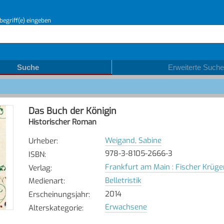
begriff(e) eingeben
Suche
Erweiterte Suche
Das Buch der Königin
Historischer Roman
Weigand, Sabine
Urheber
:
978-3-8105-2666-3
ISBN
:
Frankfurt am Main : Fischer Krüge
Verlag
:
Belletristik
Medienart
:
2014
Erscheinungsjahr
:
Erwachsene
Alterskategorie
: