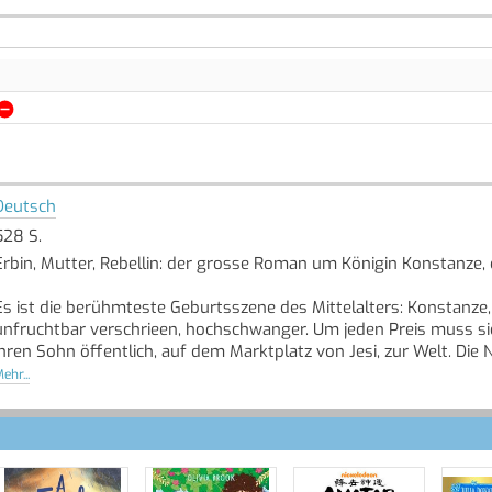
Deutsch
528 S.
Erbin, Mutter, Rebellin: der grosse Roman um Königin Konstanze, d
Es ist die berühmteste Geburtsszene des Mittelalters: Konstanze, F
unfruchtbar verschrieen, hochschwanger. Um jeden Preis muss sie d
ihren Sohn öffentlich, auf dem Marktplatz von Jesi, zur Welt. Die N
Aber welcher Weg liegt wirklich hinter Konstanze von Sizilien? We
ehr...
dessen Grausamkeit sie entsetzt?
Sabine Weigand erzählt das Leben einer Frau, deren Träume ganz
Quelle: Buchhaus.ch, bearbeitet mit ChatGPT
]