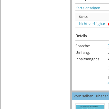
Karte anzeigen
Status
Nicht verfügbar
Details
Sprache
:
Umfang
:
Inhaltsangabe
:
M
Vom selben Urheber
[