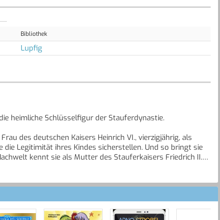
Bibliothek
Lupfig
ie heimliche Schlüsselfigur der Stauferdynastie.
rau des deutschen Kaisers Heinrich VI., vierzigjährig, als
ie Legitimität ihres Kindes sicherstellen. Und so bringt sie
achwelt kennt sie als Mutter des Stauferkaisers Friedrich II.
m gehört ihre Treue: ihrer Heimat Sizilien oder ihrem Mann,
e Königreiche umfassen.