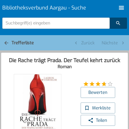
Bibliotheksverbund Aargau - Suche
Suchbegriff(e) eingeben
Trefferliste
Zurück
Nächste
Die Rache trägt Prada. Der Teufel kehrt zurück
Roman
Bewerten
Merkliste
Teilen