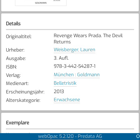
Details
Revenge Wears Prada. The Devil
Originaltitel
:
Returns
Weisberger, Lauren
Urheber
:
3. Aufl.
Ausgabe
:
978-3-442-54287-1
ISBN
:
München : Goldmann
Verlag
:
Belletristik
Medienart
:
2013
Erscheinungsjahr
:
Erwachsene
Alterskategorie
:
Exemplare
Karte anzeigen
webOpac 5.2.120
Predata AG
-