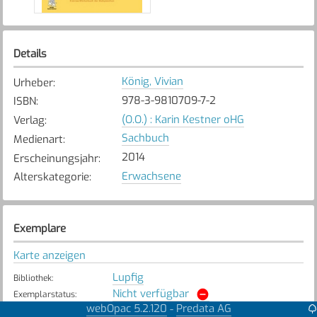
Details
König, Vivian
Urheber
:
978-3-9810709-7-2
ISBN
:
(O.O.) : Karin Kestner oHG
Verlag
:
Sachbuch
Medienart
:
2014
Erscheinungsjahr
:
Erwachsene
Alterskategorie
:
Exemplare
Karte anzeigen
Lupfig
Bibliothek
:
Nicht verfügbar
Exemplarstatus
:
webOpac 5.2.120
Predata AG
-