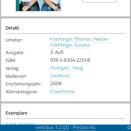
Details
Feichtinger, Thomas
;
Niedan-
Urheber
:
Feichtinger, Susana
3. Aufl.
Ausgabe
:
978-3-8304-2251-8
ISBN
:
Stuttgart : Haug
Verlag
:
Sachbuch
Medienart
:
2008
Erscheinungsjahr
:
Erwachsene
Alterskategorie
:
Exemplare
Karte anzeigen
webOpac 5.2.120
Predata AG
-