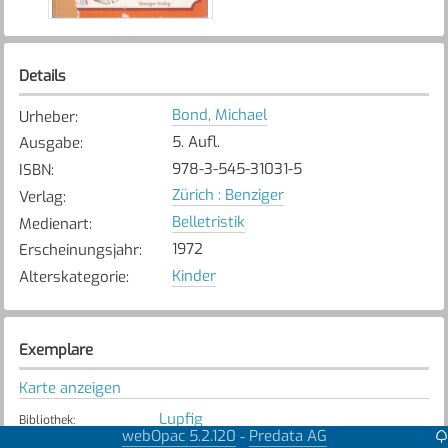
Details
Bond, Michael
Urheber
:
5. Aufl.
Ausgabe
:
978-3-545-31031-5
ISBN
:
Zürich : Benziger
Verlag
:
Belletristik
Medienart
:
1972
Erscheinungsjahr
:
Kinder
Alterskategorie
:
Exemplare
Karte anzeigen
Lupfig
Bibliothek
:
webOpac 5.2.120
Predata AG
-
Nicht verfügbar
Exemplarstatus
: