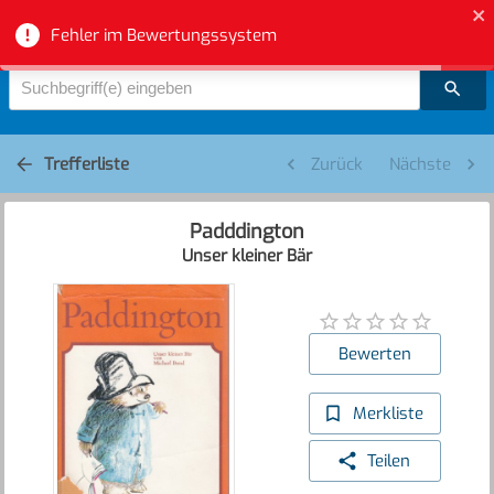
Bibliotheksverbund Aargau - Suche
Fehler im Bewertungssystem
Suchbegriff(e) eingeben
Trefferliste
Zurück
Nächste
Padddington
Unser kleiner Bär
Bewerten
Merkliste
Teilen