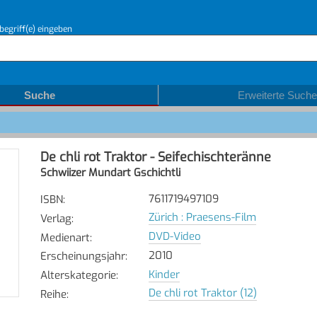
begriff(e) eingeben
Suche
Erweiterte Suche
De chli rot Traktor - Seifechischteränne
Schwiizer Mundart Gschichtli
7611719497109
ISBN
:
Zürich : Praesens-Film
Verlag
:
DVD-Video
Medienart
:
2010
Erscheinungsjahr
:
Kinder
Alterskategorie
:
De chli rot Traktor (12)
Reihe
: