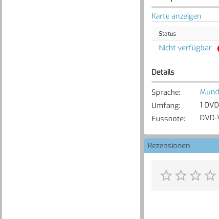
Karte anzeigen
Status
Nicht verfügbar
Details
Mund
Sprache
:
1 DVD
Umfang
:
DVD-V
Fussnote
:
Rezensionen