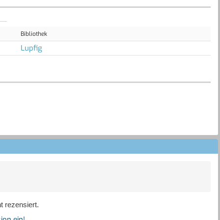
Bibliothek
Lupfig
 rezensiert.
ion ein!