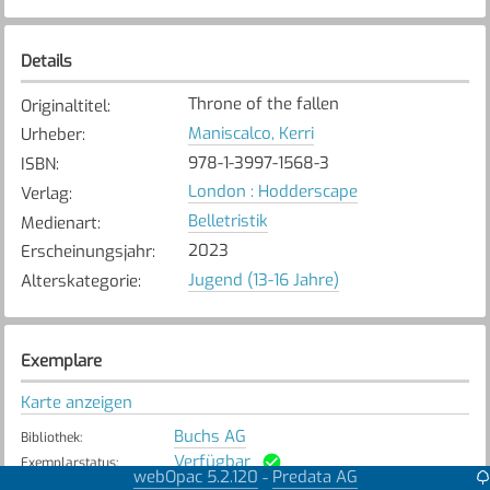
Details
Throne of the fallen
Originaltitel
:
Maniscalco, Kerri
Urheber
:
978-1-3997-1568-3
ISBN
:
London : Hodderscape
Verlag
:
Belletristik
Medienart
:
2023
Erscheinungsjahr
:
Jugend (13-16 Jahre)
Alterskategorie
:
Exemplare
Karte anzeigen
Buchs AG
Bibliothek
:
Verfügbar
Exemplarstatus
:
webOpac 5.2.120
Predata AG
-