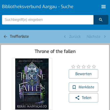
Bibliotheksverbund Aargau - Suche
Suchbegriff(e) eingeben
Trefferliste
Zurück
Nächste
Throne of the fallen
Bewerten
Merkliste
Teilen