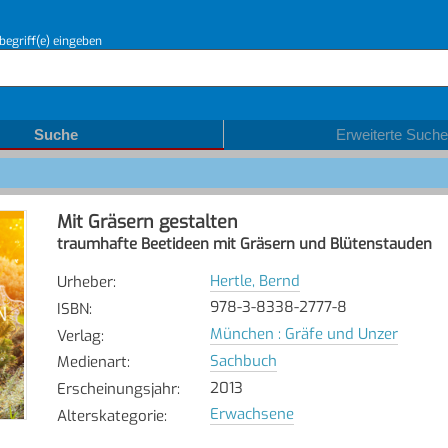
begriff(e) eingeben
Suche
Erweiterte Suche
Mit Gräsern gestalten
traumhafte Beetideen mit Gräsern und Blütenstauden
Hertle, Bernd
Urheber
:
978-3-8338-2777-8
ISBN
:
München : Gräfe und Unzer
Verlag
:
Sachbuch
Medienart
:
2013
Erscheinungsjahr
:
Erwachsene
Alterskategorie
: