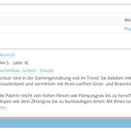
Bibl
Ru
Deutsch
44 S. : zahlr. Ill.
Gartenbau
;
Gräser
;
Staude
Gräser sind in der Gartengestaltung voll im Trend: Sie beleben mi
Staudenbeet und vermitteln mit ihren sanften Grün- und Brauntö
Die Palette reicht von hohen Riesen wie Pampasgras bis zu horst
Rispen wie dem Zittergras bis zu buntlaubigen Arten. Mit ihnen l
einer Savanne oder das naturnahe Flair eines Teichrands in den 
ehr...
Die zarten Gräser können als Solitäre ebenso wie in Kombination
ganz besonderer Eyecatcher im Garten. Viele Arten setzen mit ei
Halmen sogar im Winter attraktive Akzente.