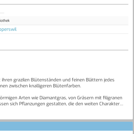
iothek
pperswil
t ihren grazilen Blütenständen und feinen Blättern jedes
nen zwischen knalligeren Blütenfarben.
förmigen Arten wie Diamantgras, von Gräsern mit filigranen
assen sich Pflanzungen gestalten, die den weiten Charakter
Garten zaubern.
 mit Stauden und Co eingesetzt werden. Sie sind immer ein
ner leuchtenden Färbung im Herbst oder mit lange haltbaren