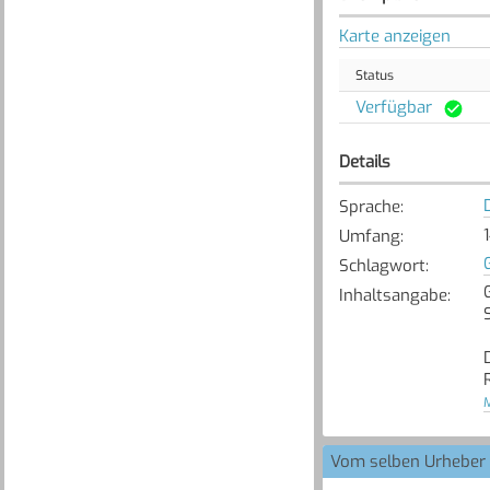
Karte anzeigen
Status
Verfügbar
Details
Sprache
:
1
Umfang
:
Schlagwort
:
Inhaltsangabe
:
M
Vom selben Urheber